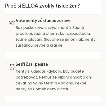
Proč si ELLOA zvolily tisíce žen?
Vaše nehty zůstanou zdravé
🩷
Bez poškozování svých nehtů. Žádné
broušení, žádná chemická rozpouštědla,
žádné pilování. Sloupne se jenom lak, nehty
zůstanou pevné a krásné.
Šetří čas i peníze
⏰
Nehty si uděláte kdykoliv, kdy budete
potřebovat. Nemusíte nikam chodit a ani
čekat na volný termín v salónu. Pěkné
nehty za zlomek ceny a času.