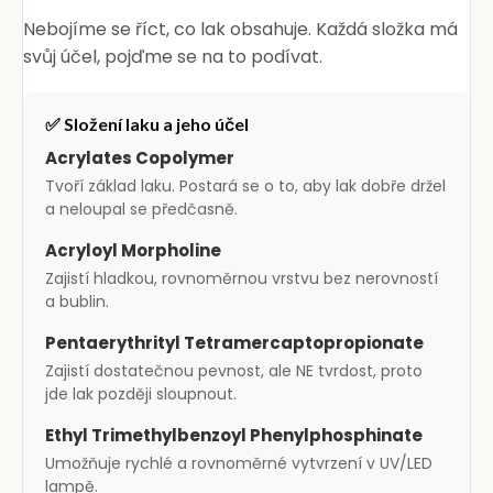
Nebojíme se říct, co lak obsahuje. Každá složka má
svůj účel, pojďme se na to podívat.
✅ Složení laku a jeho účel
Acrylates Copolymer
Tvoří základ laku. Postará se o to, aby lak dobře držel
a neloupal se předčasně.
Acryloyl Morpholine
Zajistí hladkou, rovnoměrnou vrstvu bez nerovností
a bublin.
Pentaerythrityl Tetramercaptopropionate
Zajistí dostatečnou pevnost, ale NE tvrdost, proto
jde lak později sloupnout.
Ethyl Trimethylbenzoyl Phenylphosphinate
Umožňuje rychlé a rovnoměrné vytvrzení v UV/LED
lampě.