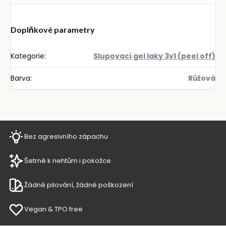
Doplňkové parametry
Kategorie
:
Slupovací gel laky 3v1 (peel off)
Barva
:
Růžová
Bez agresivního zápachu
Šetrné k nehtům i pokožce
Žádné pilování, žádné poškození
Vegan & TPO free