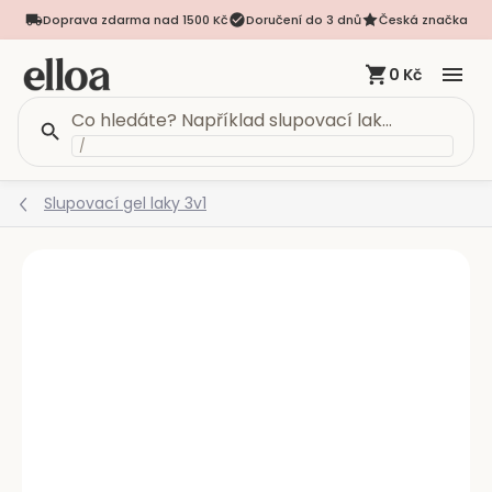
Doprava zdarma nad 1500 Kč
Doručení do 3 dnů
Česká značka
0 Kč
/
Přejít
Slupovací gel laky 3v1
na
obsah
Podrobnosti hodnocení
Neohodnoceno