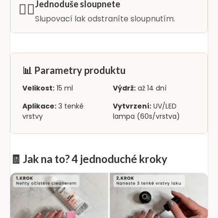
Jednoduše sloupnete
👆🏻
Slupovací lak odstraníte sloupnutím.
📊 Parametry produktu
Velikost:
15 ml
Výdrž:
až 14 dní
Aplikace:
3 tenké
Vytvrzení:
UV/LED
vrstvy
lampa (60s/vrstva)
🧾 Jak na to? 4 jednoduché kroky