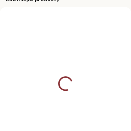
NOVINKA
SKLADEM
MOMENTÁLNĚ NEDOSTUPNÉ
(>5 KS)
Čistič nehtů 100 ml -
Vzorek odstínu,
Peach
nalakovaný nehet
99 Kč
10 Kč
Detail
Detail
Účinný čistič nehtů s vůní
Váháte s výběrem odstínu?
broskve. Slouží k odmaštění
Podívejte se na něj doma
nehtů před aplikací
naživo. 💅🏻 Vzorek odstínu
slupovacího gel laku. Bez
představuje 1 ks umělého
obsahu acetonu Neničí a