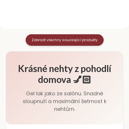
nehtu ručně nalakovaného
nevysušuje nehty Objem 100...
vybraným slupovacím
lakem. Díky němu...
Zobrazit všechny související produkty
Krásné nehty z pohodlí
domova 💅🏻
Gel lak jako ze salónu. Snadné
sloupnutí a maximální šetrnost k
nehtům.