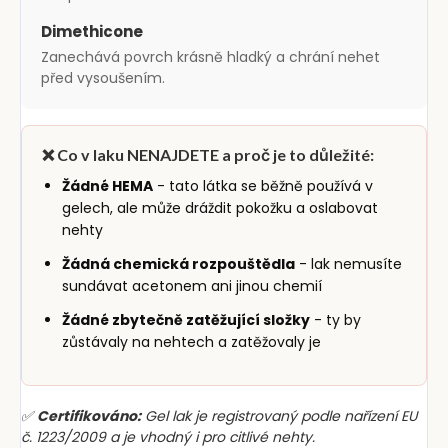
Dimethicone
Zanechává povrch krásně hladký a chrání nehet
před vysoušením.
❌ Co v laku NENAJDETE a proč je to důležité:
Žádné HEMA
- tato látka se běžně používá v
gelech, ale může dráždit pokožku a oslabovat
nehty
Žádná chemická rozpouštědla
- lak nemusíte
sundávat acetonem ani jinou chemií
Žádné zbytečně zatěžující složky
- ty by
zůstávaly na nehtech a zatěžovaly je
✅
Certifikováno:
Gel lak je registrovaný podle nařízení EU
č. 1223/2009 a je vhodný i pro citlivé nehty.