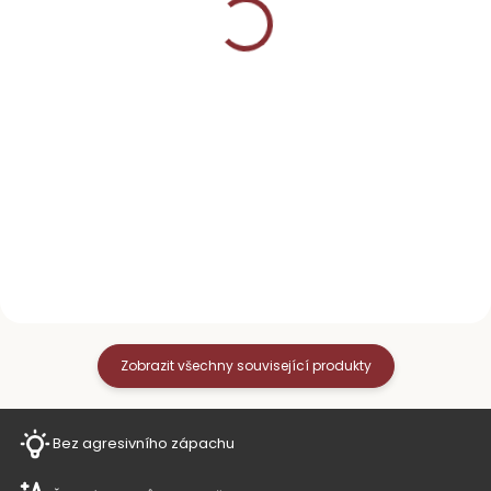
490 Kč
490 Kč
Detail
Do košíku
Slupovací gel lak na nehty
Slupovací gel lak na nehty
3v1 v barvě Dusty Rose.
3v1 v barvě Ruby Red.
Jednoduchá a rychlá
Jednoduchá a rychlá
aplikace z pohodlí domova.
aplikace z pohodlí domova.
Na celou manikúru vám stačí
Na celou manikúru vám stačí
pouze 1 lahvička našeho
pouze 1 lahvička našeho
slupovacího laku na nehty....
slupovacího laku na nehty....
Zobrazit všechny související produkty
Bez agresivního zápachu