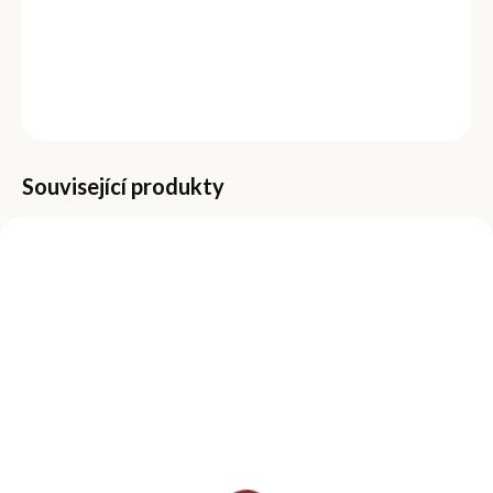
Neničí a nevysušuje nehty
Objem 100 ml
Příjemná broskvová vůně
ZEPTAT SE
Související produkty
MOMENTÁLNĚ NEDOSTUPNÉ
SKLADEM
(>5 KS)
Slupovací gel lak 15
Slupovací gel lak 15
ml - Dusty Rose
ml - Ruby Red