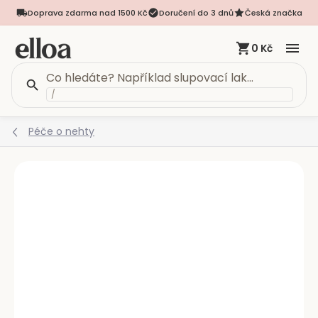
Doprava zdarma nad 1500 Kč
Doručení do 3 dnů
Česká značka
0 Kč
/
Přejít
Péče o nehty
na
obsah
Podrobnosti hodnocení
Neohodnoceno