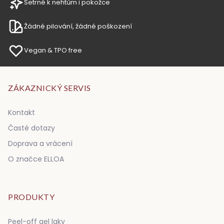
Šetrné k nehtům i pokožce
Žádné pilování, žádné poškození
Vegan & TPO free
ZÁKAZNICKÝ SERVIS
Kontakt
Časté dotazy
Doprava a vrácení
O značce ELLOA
PRODUKTY
Peel-off gel laky