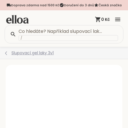
Doprava zdarma nad 1500 Kč
Doručení do 3 dnů
Česká značka
0 Kč
/
Přejít
Slupovací gel laky 3v1
na
obsah
Podrobnosti hodnocení
Neohodnoceno