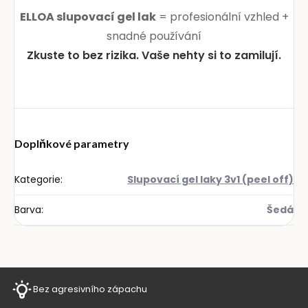
ELLOA slupovací gel lak
= profesionální vzhled +
snadné používání
Zkuste to bez rizika. Vaše nehty si to zamilují.
Doplňkové parametry
Kategorie
:
Slupovací gel laky 3v1 (peel off)
Barva
:
Šedá
Bez agresivního zápachu