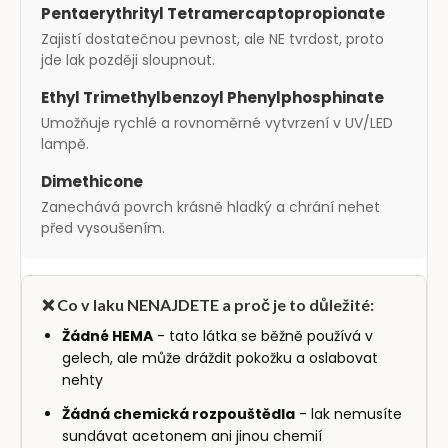
Pentaerythrityl Tetramercaptopropionate
Zajistí dostatečnou pevnost, ale NE tvrdost, proto
jde lak později sloupnout.
Ethyl Trimethylbenzoyl Phenylphosphinate
Umožňuje rychlé a rovnoměrné vytvrzení v UV/LED
lampě.
Dimethicone
Zanechává povrch krásně hladký a chrání nehet
před vysoušením.
❌ Co v laku NENAJDETE a proč je to důležité:
Žádné HEMA
- tato látka se běžně používá v
gelech, ale může dráždit pokožku a oslabovat
nehty
Žádná chemická rozpouštědla
- lak nemusíte
sundávat acetonem ani jinou chemií