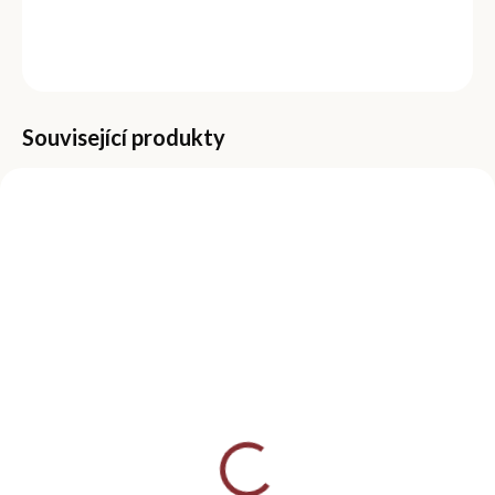
DETAILNÍ INFORMACE
ZEPTAT SE
Související produkty
MOMENTÁLNĚ NEDOSTUPNÉ
SKLADEM
(>5 KS)
Čistič nehtů 100 ml -
Pomerančová dřívka
Peach
na nehty 10 ks
99 Kč
39 Kč
Detail