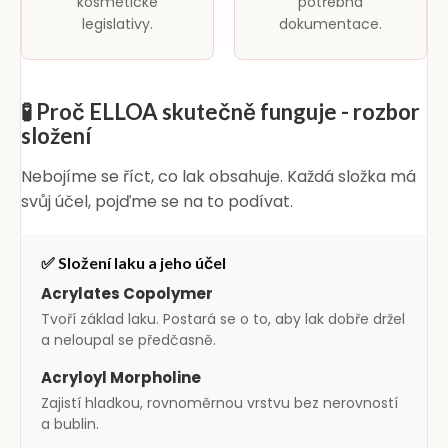
kosmetické
potřebná
legislativy.
dokumentace.
🧪 Proč ELLOA skutečně funguje - rozbor
složení
Nebojíme se říct, co lak obsahuje. Každá složka má
svůj účel, pojďme se na to podívat.
✅ Složení laku a jeho účel
Acrylates Copolymer
Tvoří základ laku. Postará se o to, aby lak dobře držel
a neloupal se předčasně.
Acryloyl Morpholine
Zajistí hladkou, rovnoměrnou vrstvu bez nerovností
a bublin.