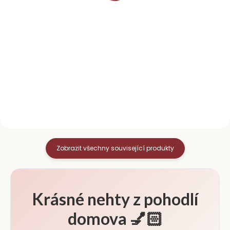
Do košíku
Účinný čistič nehtů s vůní
Pomerančová dřívka jsou
broskve. Slouží k odmaštění
univerzální pomůcka k
nehtů před aplikací
úpravě nehtů. Zatlačíte jimi
slupovacího gel laku. Bez
nehtové kůžičky, utřete
obsahu acetonu Neničí a
přebytečný lak při aplikaci a
nevysušuje nehty Objem 100...
pomůžou i při slupování
starého laku. ...
Zobrazit všechny související produkty
Krásné nehty z pohodlí
domova 💅🏻