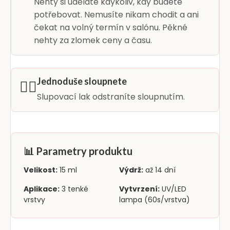
Nehty si uděláte kdykoliv, kdy budete
potřebovat. Nemusíte nikam chodit a ani
čekat na volný termín v salónu. Pěkné
nehty za zlomek ceny a času.
Jednoduše sloupnete
👆🏻
Slupovací lak odstraníte sloupnutím.
📊 Parametry produktu
Velikost:
15 ml
Výdrž:
až 14 dní
Aplikace:
3 tenké
Vytvrzení:
UV/LED
vrstvy
lampa (60s/vrstva)