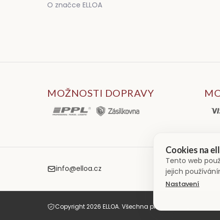
O značce ELLOA
MOŽNOSTI DOPRAVY
MO
Tento web použ
info@elloa.cz
jejich používán
Nastavení
Copyright 2026 ELLOA. Všechna práva vyhrazena.