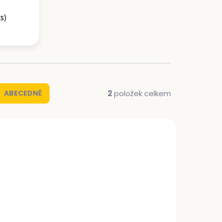
KS)
2
položek celkem
ABECEDNĚ