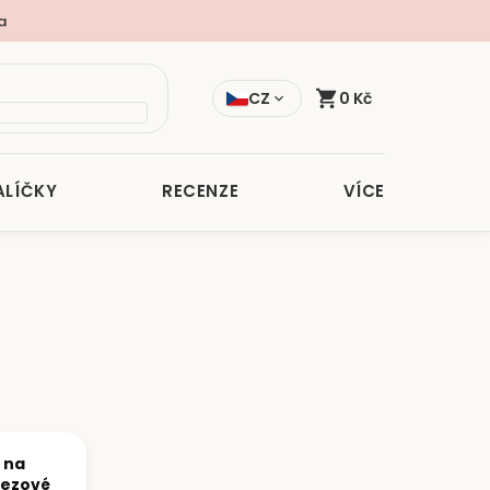
a
CZ
0 Kč
ALÍČKY
RECENZE
VÍCE
 na
rezové