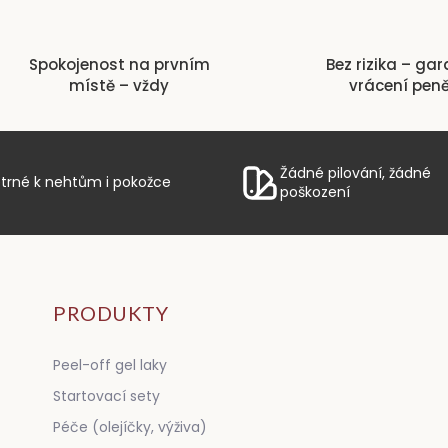
l
á
d
Spokojenost na prvním
Bez rizika – ga
a
místě – vždy
vrácení pen
c
í
p
r
v
Žádné pilování, žádné
trné k nehtům i pokožce
k
poškození
y
v
ý
p
i
s
PRODUKTY
u
Peel-off gel laky
Startovací sety
Péče (olejíčky, výživa)