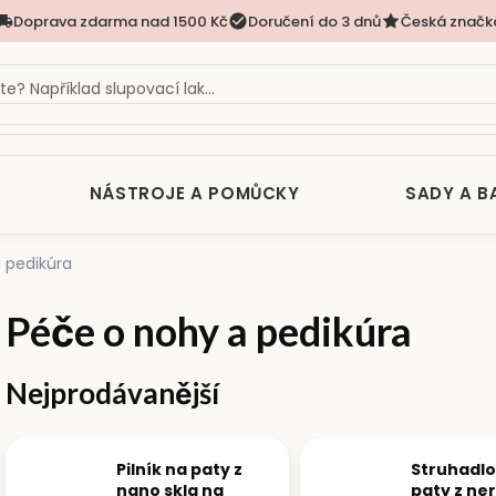
Doprava zdarma nad 1500 Kč
Doručení do 3 dnů
Česká značk
NÁSTROJE A POMŮCKY
SADY A B
 pedikúra
Péče o nohy a pedikúra
Nejprodávanější
Pilník na paty z
Struhadlo
nano skla na
paty z ne