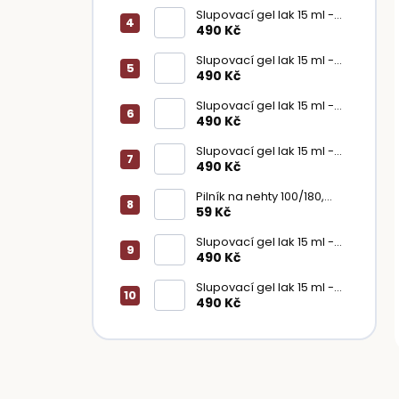
Slupovací gel lak 15 ml -
Rose Nude
490 Kč
Slupovací gel lak 15 ml -
Ruby Red
490 Kč
Slupovací gel lak 15 ml -
Pink Cotton
490 Kč
Slupovací gel lak 15 ml -
Dusty Rose
490 Kč
Pilník na nehty 100/180,
půlměsíc
59 Kč
Slupovací gel lak 15 ml -
Red Velvet
490 Kč
Slupovací gel lak 15 ml -
Rubine Red
490 Kč