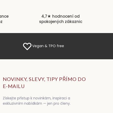
rance
4,7★ hodnocení od
ěz
spokojených zákaznic
Vegan & TPO free
NOVINKY, SLEVY, TIPY PŘÍMO DO
E-MAILU
Získejte přístup k novinkám, inspiraci a
exkluzivním nabídkám — jen pro členy.