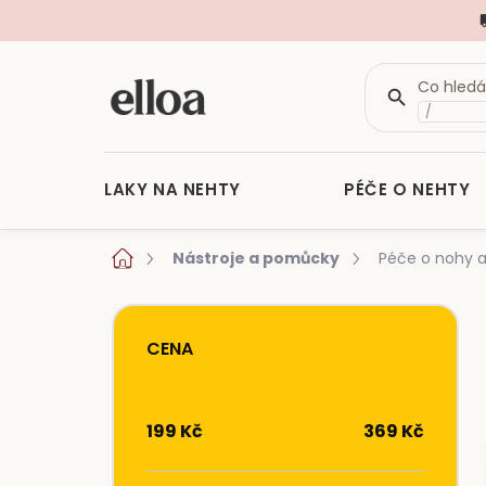
/
LAKY NA NEHTY
PÉČE O NEHTY
Přejít
Domů
Nástroje a pomůcky
Péče o nohy a
na
obsah
P
o
CENA
s
t
r
199
Kč
369
Kč
a
n
n