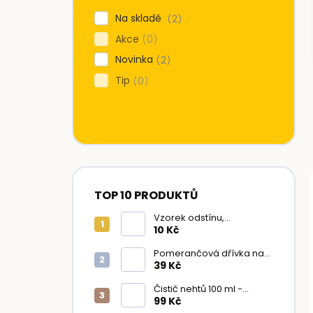
í
Na skladě
2
p
Akce
0
a
n
Novinka
2
e
Tip
0
l
TOP 10 PRODUKTŮ
Vzorek odstínu,
nalakovaný nehet
10 Kč
Pomerančová dřívka na
nehty 10 ks
39 Kč
Čistič nehtů 100 ml -
Peach
99 Kč