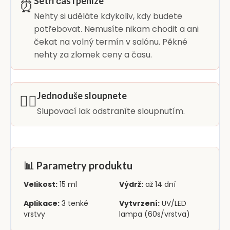
Šetří čas i peníze
⏰
Nehty si uděláte kdykoliv, kdy budete
potřebovat. Nemusíte nikam chodit a ani
čekat na volný termín v salónu. Pěkné
nehty za zlomek ceny a času.
Jednoduše sloupnete
👆🏻
Slupovací lak odstraníte sloupnutím.
📊 Parametry produktu
Velikost:
15 ml
Výdrž:
až 14 dní
Aplikace:
3 tenké
Vytvrzení:
UV/LED
vrstvy
lampa (60s/vrstva)