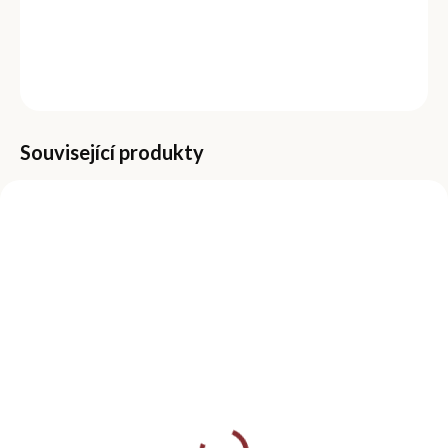
DETAILNÍ INFORMACE
ZEPTAT SE
Související produkty
MOMENTÁLNĚ NEDOSTUPNÉ
SKLADEM
(>5 KS)
Čistič nehtů 100 ml -
Pomerančová dřívka
Peach
na nehty 10 ks
99 Kč
39 Kč