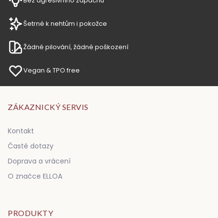
Bez agresivního zápachu
Šetrné k nehtům i pokožce
Žádné pilování, žádné poškození
Vegan & TPO free
ZÁKAZNICKÝ SERVIS
Kontakt
Časté dotazy
Doprava a vrácení
O značce ELLOA
PRODUKTY