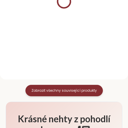
Detail
Do košíku
Účinný čistič nehtů s vůní
Pomerančová dřívka jsou
broskve. Slouží k odmaštění
univerzální pomůcka k
nehtů před aplikací
úpravě nehtů. Zatlačíte jimi
slupovacího gel laku. Bez
nehtové kůžičky, utřete
obsahu acetonu Neničí a
přebytečný lak při aplikaci a
nevysušuje nehty Objem 100...
pomůžou i při slupování
starého laku. ...
Zobrazit všechny související produkty
Krásné nehty z pohodlí