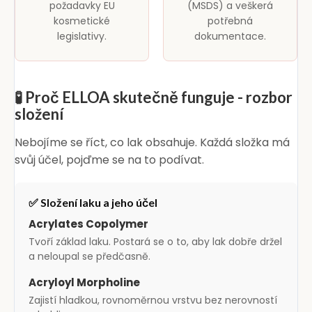
požadavky EU
(MSDS) a veškerá
kosmetické
potřebná
legislativy.
dokumentace.
🧪 Proč ELLOA skutečně funguje - rozbor
složení
Nebojíme se říct, co lak obsahuje. Každá složka má
svůj účel, pojďme se na to podívat.
✅ Složení laku a jeho účel
Acrylates Copolymer
Tvoří základ laku. Postará se o to, aby lak dobře držel
a neloupal se předčasně.
Acryloyl Morpholine
Zajistí hladkou, rovnoměrnou vrstvu bez nerovností