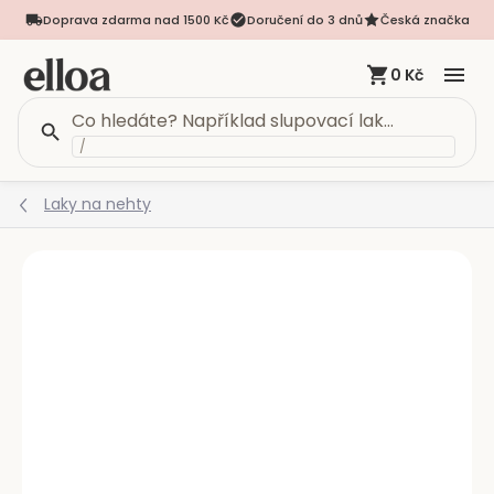
Doprava zdarma nad 1500 Kč
Doručení do 3 dnů
Česká značka
0 Kč
/
Přejít
Laky na nehty
na
obsah
Podrobnosti hodnocení
Neohodnoceno
NOVINKA