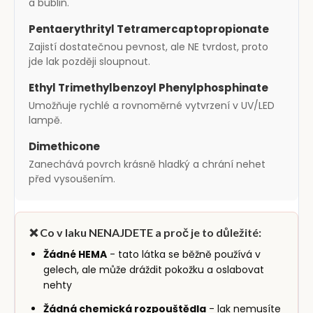
a bublin.
Pentaerythrityl Tetramercaptopropionate
Zajistí dostatečnou pevnost, ale NE tvrdost, proto
jde lak později sloupnout.
Ethyl Trimethylbenzoyl Phenylphosphinate
Umožňuje rychlé a rovnoměrné vytvrzení v UV/LED
lampě.
Dimethicone
Zanechává povrch krásně hladký a chrání nehet
před vysoušením.
❌ Co v laku NENAJDETE a proč je to důležité:
Žádné HEMA
- tato látka se běžně používá v
gelech, ale může dráždit pokožku a oslabovat
nehty
Žádná chemická rozpouštědla
- lak nemusíte