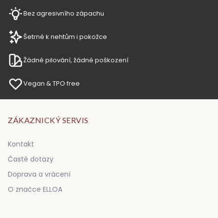
Bez agresivního zápachu
Šetrné k nehtům i pokožce
Žádné pilování, žádné poškození
Vegan & TPO free
ZÁKAZNICKÝ SERVIS
Kontakt
Časté dotazy
Doprava a vrácení
O značce ELLOA