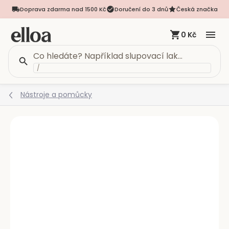
Doprava zdarma nad 1500 Kč
Doručení do 3 dnů
Česká značka
0 Kč
/
Přejít
Nástroje a pomůcky
na
obsah
Podrobnosti hodnocení
Neohodnoceno