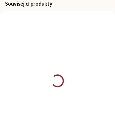
Související produkty
VÍCE VARIANT
SKLADEM
SKLADEM
(>5 KS)
(>5 KS)
Štětec na odstranění
Kartáček na
prachu, ryba
odstranění prachu z
nehtů, růžový
129 Kč
39 Kč
Detail
Do košíku
Multifunkční štětec ve tvaru
rybky je ideální pro jemné
Praktický kartáček na
odprášení prachu z nehtů po
odstranění prachu z nehtů je