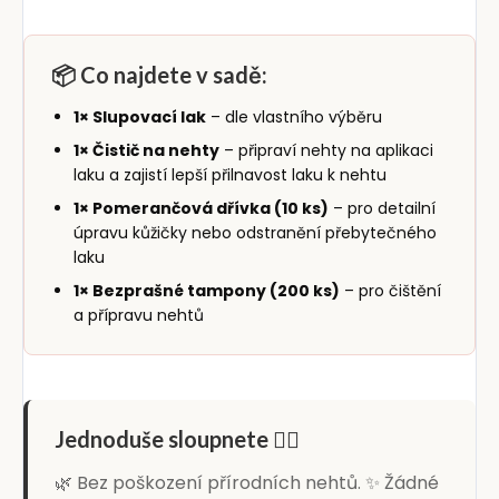
📦 Co najdete v sadě:
1× Slupovací lak
– dle vlastního výběru
1× Čistič na nehty
– připraví nehty na aplikaci
laku a zajistí lepší přilnavost laku k nehtu
1× Pomerančová dřívka (10 ks)
– pro detailní
úpravu kůžičky nebo odstranění přebytečného
laku
1× Bezprašné tampony (200 ks)
– pro čištění
a přípravu nehtů
Jednoduše sloupnete 👆🏻
🌿 Bez poškození přírodních nehtů. ✨ Žádné