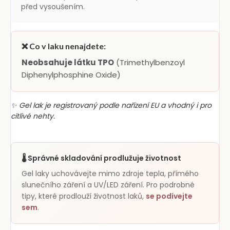
před vysoušením.
❌ Co v laku nenajdete:
Neobsahuje látku TPO
(Trimethylbenzoyl
Diphenylphosphine Oxide)
✨ Gel lak je registrovaný podle nařízení EU a vhodný i pro
citlivé nehty.
🌡️ Správné skladování prodlužuje životnost
Gel laky uchovávejte mimo zdroje tepla, přímého
slunečního záření a UV/LED záření. Pro podrobné
tipy, které prodlouží životnost laků,
se podívejte
sem
.