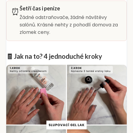
Šetří čas i peníze
⏰
Žádné odstraňovače, žádné návštěvy
salónů. Krásné nehty z pohodlí domova za
zlomek ceny.
🧾 Jak na to? 4 jednoduché kroky