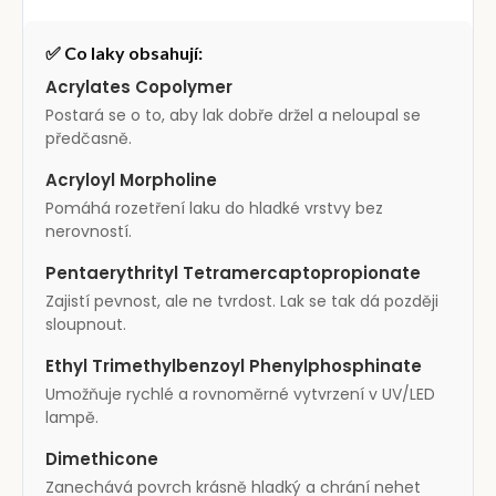
✅ Co laky obsahují:
Acrylates Copolymer
Postará se o to, aby lak dobře držel a neloupal se
předčasně.
Acryloyl Morpholine
Pomáhá rozetření laku do hladké vrstvy bez
nerovností.
Pentaerythrityl Tetramercaptopropionate
Zajistí pevnost, ale ne tvrdost. Lak se tak dá později
sloupnout.
Ethyl Trimethylbenzoyl Phenylphosphinate
Umožňuje rychlé a rovnoměrné vytvrzení v UV/LED
lampě.
Dimethicone
Zanechává povrch krásně hladký a chrání nehet