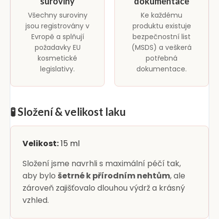
suroviny
dokumentace
Všechny suroviny
Ke každému
jsou registrovány v
produktu existuje
Evropě a splňují
bezpečnostní list
požadavky EU
(MSDS) a veškerá
kosmetické
potřebná
legislativy.
dokumentace.
🧪 Složení & velikost laku
Velikost:
15 ml
Složení jsme navrhli s maximální péčí tak,
aby bylo
šetrné k přírodním nehtům
, ale
zároveň zajišťovalo dlouhou výdrž a krásný
vzhled.