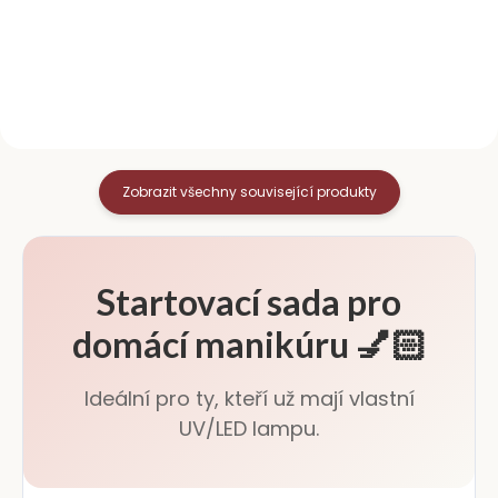
Tenké syntetické štětiny
zjemňuje a regeneruje
zajišťují přesnou aplikaci a
suchou či popraskanou kůži
snadnou...
kolem nehtů. Pravidelné
používání pomáhá...
Zobrazit všechny související produkty
Startovací sada pro
domácí manikúru 💅🏻
Ideální pro ty, kteří už mají vlastní
UV/LED lampu.