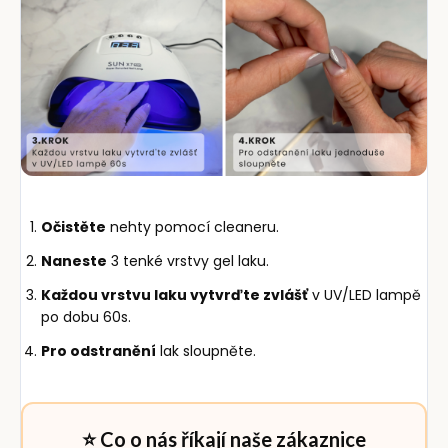
Očistěte
nehty pomocí cleaneru.
Naneste
3 tenké vrstvy gel laku.
Každou vrstvu laku vytvrďte zvlášť
v UV/LED lampě
po dobu 60s.
Pro odstranění
lak sloupněte.
⭐ Co o nás říkají naše zákaznice