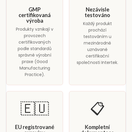
GMP
Nezávisle
certifikovaná
testováno
výroba
Každý produkt
Produkty vznikají v
prochází
provozech
testováním u
certifikovaných
mezinárodně
podle standardů
uznávané
správné výrobní
certifikační
praxe (Good
společnosti Intertek.
Manufacturing
Practice).
🇪🇺
📋
EU registrované
Kompletní