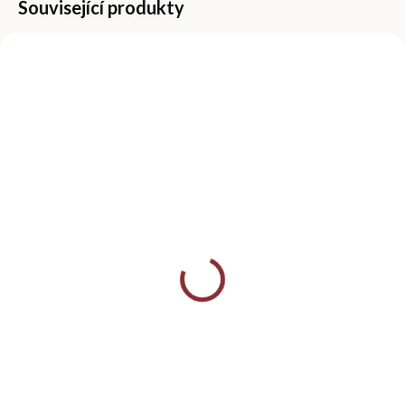
Související produkty
SKLADEM
SKLADEM
(>5 KS)
(>5 KS)
Vyživující olej na
Sada štětců pro
nehtovou kůžičku -
zdobení nehtů, 3 ks
Hrozno
229 Kč
349 Kč
Do košíku
Do košíku
Sada zdobicích štětců na
nehty je ideální pro precizní
Vyživující olej na nehtovou
nail art, jemné linky a detailní
kůžičku s vůní hroznu. Olej
práci s gelem nebo lakem.
intenzivně hydratuje,