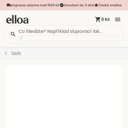
Doprava zdarma nad 1500 Kč
Doručení do 3 dnů
Česká značka
0 Kč
/
Přejít
Sady
na
obsah
Podrobnosti hodnocení
Neohodnoceno
VÍCE VARIANT