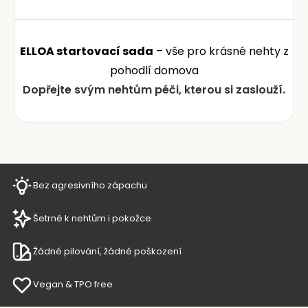
ELLOA startovací sada
– vše pro krásné nehty z
pohodlí domova
Dopřejte svým nehtům péči, kterou si zaslouží.
Bez agresivního zápachu
Šetrné k nehtům i pokožce
Žádné pilování, žádné poškození
Vegan & TPO free