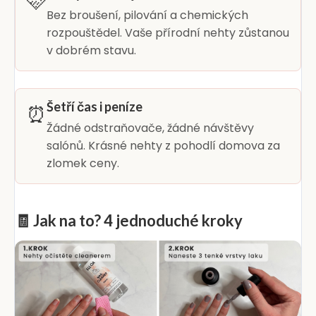
🩷
Bez broušení, pilování a chemických
rozpouštědel. Vaše přírodní nehty zůstanou
v dobrém stavu.
Šetří čas i peníze
⏰
Žádné odstraňovače, žádné návštěvy
salónů. Krásné nehty z pohodlí domova za
zlomek ceny.
🧾 Jak na to? 4 jednoduché kroky