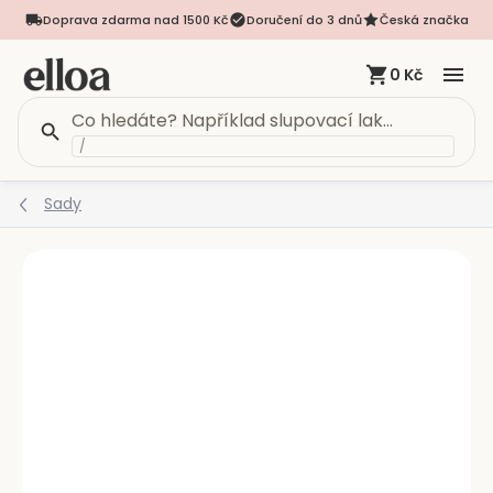
Doprava zdarma nad 1500 Kč
Doručení do 3 dnů
Česká značka
0 Kč
/
Přejít
Sady
na
obsah
Podrobnosti hodnocení
Neohodnoceno
VÍCE VARIANT