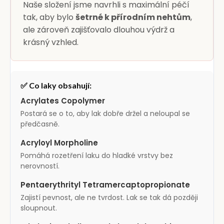
Naše složení jsme navrhli s maximální péčí
tak, aby bylo
šetrné k přírodním nehtům
,
ale zároveň zajišťovalo dlouhou výdrž a
krásný vzhled.
✅ Co laky obsahují:
Acrylates Copolymer
Postará se o to, aby lak dobře držel a neloupal se
předčasně.
Acryloyl Morpholine
Pomáhá rozetření laku do hladké vrstvy bez
nerovností.
Pentaerythrityl Tetramercaptopropionate
Zajistí pevnost, ale ne tvrdost. Lak se tak dá později
sloupnout.