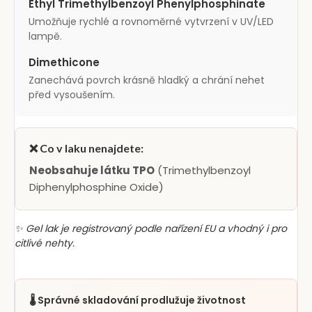
Ethyl Trimethylbenzoyl Phenylphosphinate
Umožňuje rychlé a rovnoměrné vytvrzení v UV/LED
lampě.
Dimethicone
Zanechává povrch krásně hladký a chrání nehet
před vysoušením.
❌ Co v laku nenajdete:
Neobsahuje látku TPO
(Trimethylbenzoyl
Diphenylphosphine Oxide)
✨ Gel lak je registrovaný podle nařízení EU a vhodný i pro
citlivé nehty.
🌡️ Správné skladování prodlužuje životnost