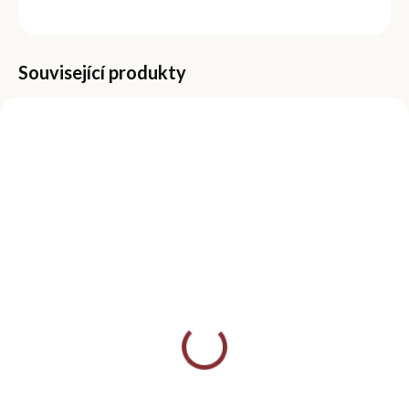
ZEPTAT SE
Související produkty
VÍCE VARIANT
SKLADEM
SKLADEM
(>5 KS)
(>5 KS)
Brusný blok na nehty
Pilník na nehty
100/100
100/180, půlměsíc
49 Kč
59 Kč
Detail
Do košíku