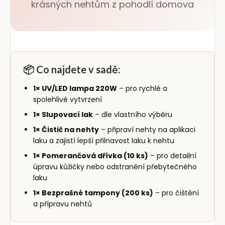
krásných nehtům z pohodlí domova
📦 Co najdete v sadě:
1× UV/LED lampa 220W
– pro rychlé a
spolehlivé vytvrzení
1× Slupovací lak
– dle vlastního výběru
1× Čistič na nehty
– připraví nehty na aplikaci
laku a zajistí lepší přilnavost laku k nehtu
1× Pomerančová dřívka (10 ks)
– pro detailní
úpravu kůžičky nebo odstranění přebytečného
laku
1× Bezprašné tampony (200 ks)
– pro čištění
a přípravu nehtů