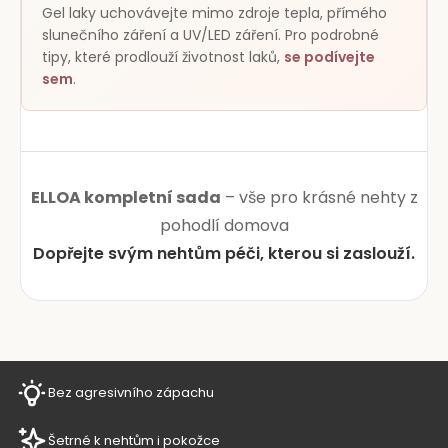
Gel laky uchovávejte mimo zdroje tepla, přímého
slunečního záření a UV/LED záření. Pro podrobné
tipy, které prodlouží životnost laků,
se podívejte
sem
.
ELLOA kompletní sada
– vše pro krásné nehty z
pohodlí domova
Dopřejte svým nehtům péči, kterou si zaslouží.
Bez agresivního zápachu
Šetrné k nehtům i pokožce