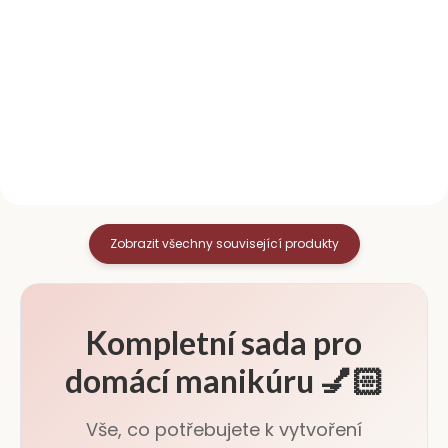
Brusný blok na nehty o
Oboustranný pilník na nehty s
hrubosti 100/100 slouží k
gradací 100/180 je perfektní
dokonalému zjemnění a
volbou pro precizní úpravu
vyhlazení povrchu přírodního
nehtů. Parametry
nehtu před aplikací gel laku,
Oboustranná gradace
gelu či akrylu. Zmatnění
100/180 Délka 17,9 cm Tvar:...
nehtové...
Zobrazit všechny související produkty
Kompletní sada pro
domácí manikúru 💅🏻
Vše, co potřebujete k vytvoření