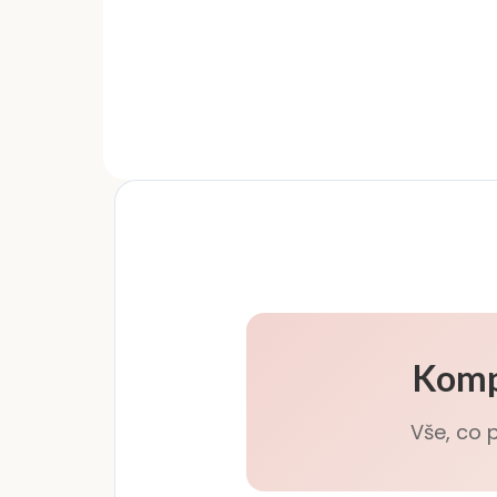
hrubosti 100/100 slouží k
gra
dokonalému zjemnění a
vol
vyhlazení povrchu přírodního
neh
nehtu před aplikací gel laku,
Obo
gelu či akrylu. Zmatnění
100
nehtové...
Komp
Vše, co 