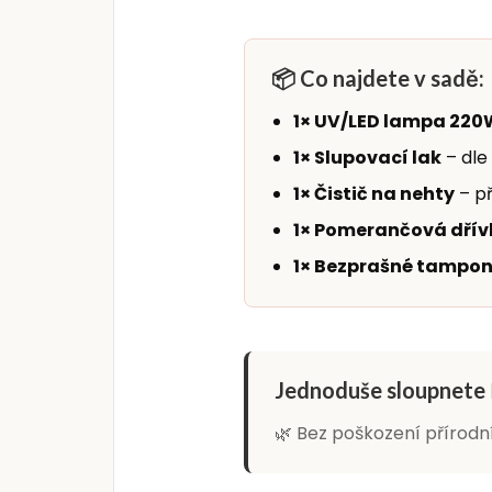
📦 Co najdete v sadě:
1× UV/LED lampa 220
1× Slupovací lak
– dle
1× Čistič na nehty
– př
1× Pomerančová dřívk
1× Bezprašné tampon
Jednoduše sloupnete 
🌿 Bez poškození přírodn