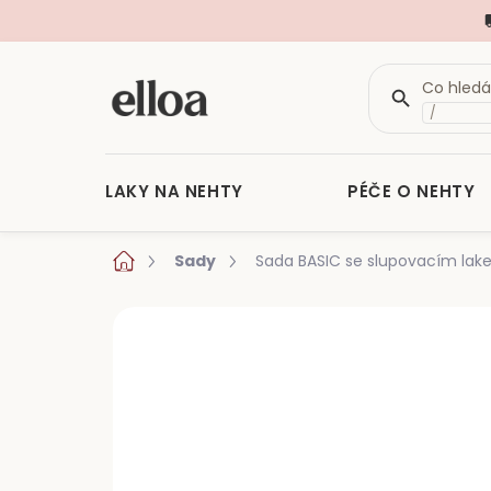
/
LAKY NA NEHTY
PÉČE O NEHTY
Přejít
Domů
Sady
Sada BASIC se slupovacím lak
na
obsah
Neohodnoceno
Podrobnosti hod
VÍCE VARIANT