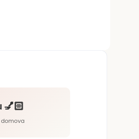
u
ej
ži
 💅🏻
lí domova