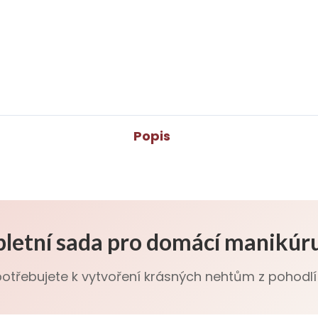
dací 100/180 je perfektní
Vyživující olej na nehtovo
bou pro precizní úpravu
kůžičku s vůní jasmínu. Ol
tů. Parametry
intenzivně hydratuje,
ustranná gradace
zjemňuje a regeneruje
/180 Délka 17,9 cm Tvar:...
suchou či popraskanou ků
kolem nehtů. Pravidelné
používání pomáhá...
Popis
letní sada pro domácí manikúru
potřebujete k vytvoření krásných nehtům z pohod