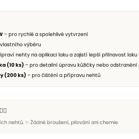
W
– pro rychlé a spolehlivé vytvrzení
 vlastního výběru
ipraví nehty na aplikaci laku a zajistí lepší přilnavost laku
a (10 ks)
– pro detailní úpravu kůžičky nebo odstranění
y (200 ks)
– pro čištění a přípravu nehtů
🏻
ích nehtů. ✨ Žádné broušení, pilování ani chemie.