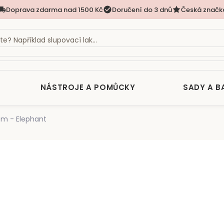
Doprava zdarma nad 1500 Kč
Doručení do 3 dnů
Česká značk
NÁSTROJE A POMŮCKY
SADY A B
em - Elephant
nocení
1 190 Kč
Měrná
SKLADEM
(>5 KS)
cena: