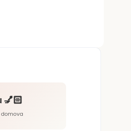
u
ej
ži
 💅🏻
lí domova