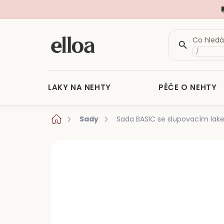
/
LAKY NA NEHTY
PÉČE O NEHTY
Přejít
Domů
Sady
Sada BASIC se slupovacím lak
na
obsah
Neohodnoceno
Podrobnosti hod
VÍCE VARIANT