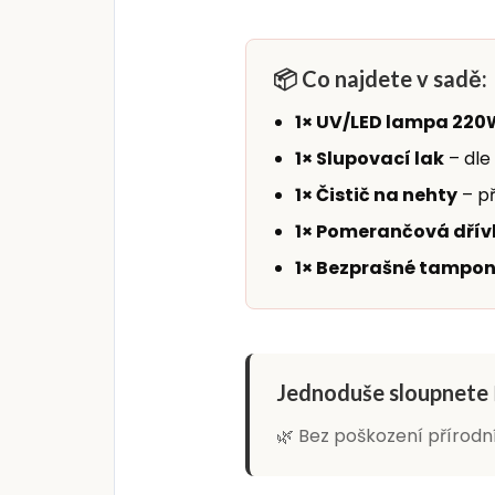
📦 Co najdete v sadě:
1× UV/LED lampa 220
1× Slupovací lak
– dle
1× Čistič na nehty
– př
1× Pomerančová dřívk
1× Bezprašné tampon
Jednoduše sloupnete 
🌿 Bez poškození přírodn