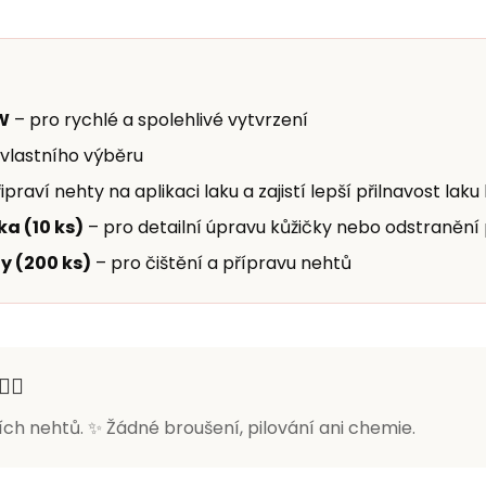
W
– pro rychlé a spolehlivé vytvrzení
 vlastního výběru
ipraví nehty na aplikaci laku a zajistí lepší přilnavost laku
a (10 ks)
– pro detailní úpravu kůžičky nebo odstranění
y (200 ks)
– pro čištění a přípravu nehtů
🏻
ích nehtů. ✨ Žádné broušení, pilování ani chemie.