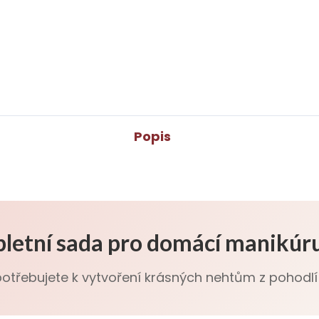
dací 100/180 je perfektní
Vyživující olej na nehtovo
bou pro precizní úpravu
kůžičku s vůní jasmínu. Ol
tů. Parametry
intenzivně hydratuje,
ustranná gradace
zjemňuje a regeneruje
/180 Délka 17,9 cm Tvar:...
suchou či popraskanou ků
kolem nehtů. Pravidelné
používání pomáhá...
Popis
letní sada pro domácí manikúru
potřebujete k vytvoření krásných nehtům z pohod