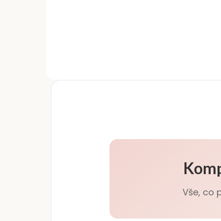
hrubosti 100/100 slouží k
gra
dokonalému zjemnění a
vol
vyhlazení povrchu přírodního
neh
nehtu před aplikací gel laku,
Obo
gelu či akrylu. Zmatnění
100
nehtové...
Komp
Vše, co 