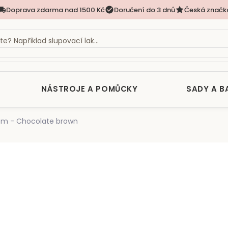
Doprava zdarma nad 1500 Kč
Doručení do 3 dnů
Česká značk
NÁSTROJE A POMŮCKY
SADY A B
em - Chocolate brown
nocení
1 190 Kč
Měrná
SKLADEM
(>5 KS)
cena: