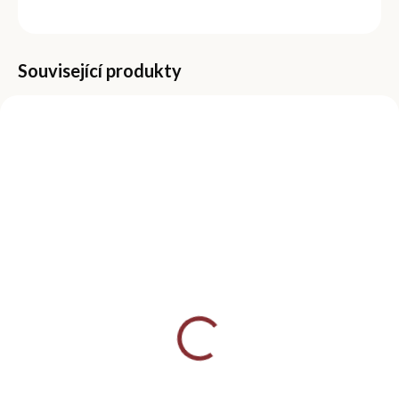
ZEPTAT SE
Související produkty
VÍCE VARIANT
SKLADEM
SKLADEM
(>5 KS)
(>5 KS)
Brusný blok na nehty
Pilník na nehty
100/100
100/180, půlměsíc
49 Kč
59 Kč
Detail
Do košíku