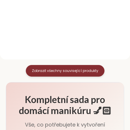
Brusný blok na nehty o
Oboustranný pilník na nehty s
hrubosti 100/100 slouží k
gradací 100/180 je perfektní
dokonalému zjemnění a
volbou pro precizní úpravu
vyhlazení povrchu přírodního
nehtů. Parametry
nehtu před aplikací gel laku,
Oboustranná gradace
gelu či akrylu. Zmatnění
100/180 Délka 17,9 cm Tvar:...
nehtové...
Zobrazit všechny související produkty
Kompletní sada pro
domácí manikúru 💅🏻
Vše, co potřebujete k vytvoření