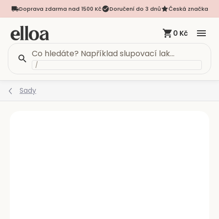
Doprava zdarma nad 1500 Kč
Doručení do 3 dnů
Česká značka
0 Kč
/
Přejít
Sady
na
obsah
Podrobnosti hodnocení
Neohodnoceno
VÍCE VARIANT