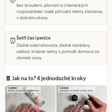
🩷
Bez broušení, pilování a chemických
rozpouštědel. Vaše přírodní nehty zůstanou
v dobrém stavu.
Šetří čas i peníze
⏰
Žádné odstraňovače, žádné návštěvy
salónů. Krásné nehty z pohodlí domova za
zlomek ceny.
🧾 Jak na to? 4 jednoduché kroky