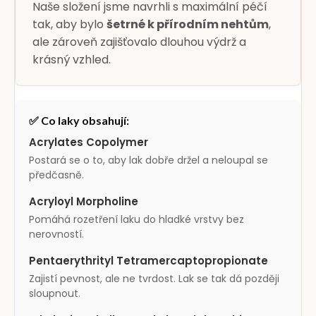
Naše složení jsme navrhli s maximální péčí
tak, aby bylo
šetrné k přírodním nehtům
,
ale zároveň zajišťovalo dlouhou výdrž a
krásný vzhled.
✅ Co laky obsahují:
Acrylates Copolymer
Postará se o to, aby lak dobře držel a neloupal se
předčasně.
Acryloyl Morpholine
Pomáhá rozetření laku do hladké vrstvy bez
nerovností.
Pentaerythrityl Tetramercaptopropionate
Zajistí pevnost, ale ne tvrdost. Lak se tak dá později
sloupnout.