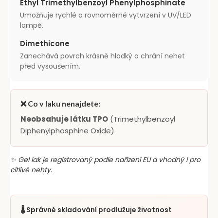
Ethyl Trimethylbenzoyl Phenylphosphinate
Umožňuje rychlé a rovnoměrné vytvrzení v UV/LED
lampě.
Dimethicone
Zanechává povrch krásně hladký a chrání nehet
před vysoušením.
❌ Co v laku nenajdete:
Neobsahuje látku TPO
(Trimethylbenzoyl
Diphenylphosphine Oxide)
✨ Gel lak je registrovaný podle nařízení EU a vhodný i pro
citlivé nehty.
🌡️ Správné skladování prodlužuje životnost