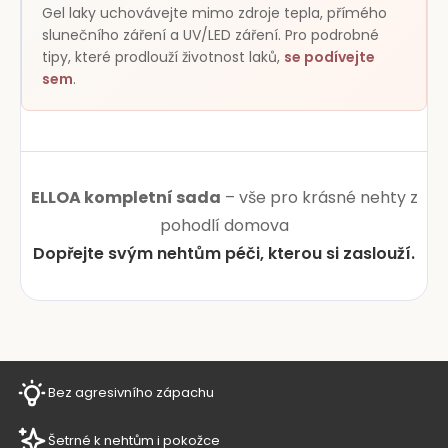
Gel laky uchovávejte mimo zdroje tepla, přímého
slunečního záření a UV/LED záření. Pro podrobné
tipy, které prodlouží životnost laků,
se podívejte
sem
.
ELLOA kompletní sada
– vše pro krásné nehty z
pohodlí domova
Dopřejte svým nehtům péči, kterou si zaslouží.
Bez agresivního zápachu
Šetrné k nehtům i pokožce