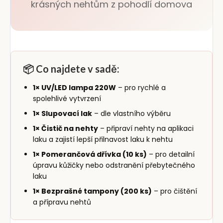
krásných nehtům z pohodlí domova
📦 Co najdete v sadě:
1× UV/LED lampa 220W
– pro rychlé a
spolehlivé vytvrzení
1× Slupovací lak
– dle vlastního výběru
1× Čistič na nehty
– připraví nehty na aplikaci
laku a zajistí lepší přilnavost laku k nehtu
1× Pomerančová dřívka (10 ks)
– pro detailní
úpravu kůžičky nebo odstranění přebytečného
laku
1× Bezprašné tampony (200 ks)
– pro čištění
a přípravu nehtů