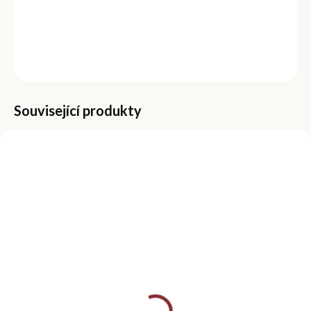
Tvar: banán
DETAILNÍ INFORMACE
ZEPTAT SE
Související produkty
NOVINKA
NOVINKA
SKLADEM
SKLADEM
(>5 KS)
(>5 KS)
Slupovací gel lak 15
Slupovací gel lak 15
ml - Cranberry
ml - Khaki