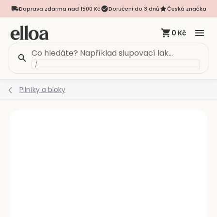
Doprava zdarma nad 1500 Kč
Doručení do 3 dnů
Česká značka
0 Kč
/
Přejít
Pilníky a bloky
na
obsah
Podrobnosti hodnocení
Neohodnoceno
NOVINKA