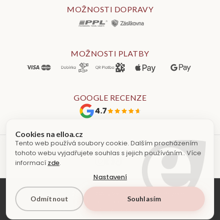
MOŽNOSTI DOPRAVY
MOŽNOSTI PLATBY
GOOGLE RECENZE
4.7
Tento web používá soubory cookie. Dalším procházením
info@elloa.cz
tohoto webu vyjadřujete souhlas s jejich používáním.. Více
informací
zde
.
Nastavení
Copyright 2026 ELLOA. Všechna práva vyhrazena.
Odmítnout
Souhlasím
Obchodní podmínky
Podmínky ochrany osobních údajů