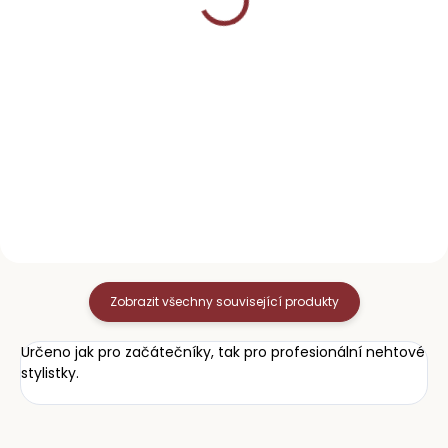
490 Kč
490 Kč
Do košíku
Do košíku
Slupovací gel lak na nehty
Slupovací gel lak na nehty
3v1 v barvě Cranberry.
3v1 v barvě Khaki.
Jednoduchá a rychlá
Jednoduchá a rychlá
aplikace z pohodlí domova.
aplikace z pohodlí domova.
Na celou manikúru vám stačí
Na celou manikúru vám stačí
pouze 1 lahvička našeho
pouze 1 lahvička našeho
slupovacího laku na nehty....
slupovacího laku na nehty.
Není...
Zobrazit všechny související produkty
Určeno jak pro začátečníky, tak pro profesionální nehtové
stylistky.