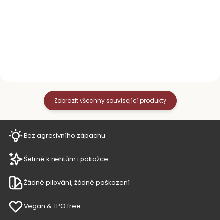
ploténky. Parametry
dokonalému zjemnění a
4stupňová gradace Barva:
vyhlazení povrchu přírodního
Černo-bílá Vhodné pro akryl,
nehtu před aplikací gel laku,
gel i pro...
gelu či akrylu. Zmatnění
nehtové...
Zobrazit všechny související produkty
Bez agresivního zápachu
Šetrné k nehtům i pokožce
Žádné pilování, žádné poškození
Vegan & TPO free