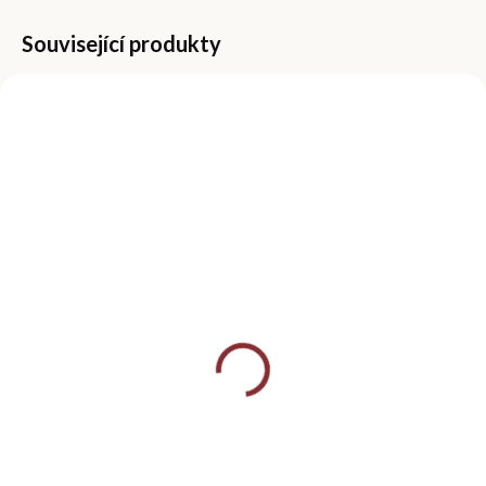
Související produkty
VÍCE VARIANT
SKLADEM
SKLADEM
(2 KS)
(>5 KS)
Lešticí blok na nehty,
Brusný blok na nehty
čtyřstranný
100/100
59 Kč
49 Kč
Do košíku
Detail
Čtyřstranný lešticí blok na
Brusný blok na nehty o
nehty slouží k leštění nehtové
hrubosti 100/100 slouží k