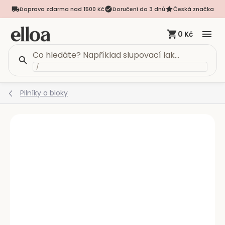
Doprava zdarma nad 1500 Kč
Doručení do 3 dnů
Česká značka
0 Kč
/
Přejít
Pilníky a bloky
na
obsah
Podrobnosti hodnocení
Neohodnoceno