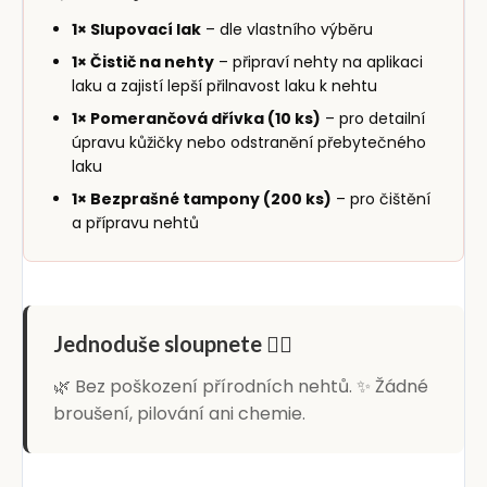
1× Slupovací lak
– dle vlastního výběru
1× Čistič na nehty
– připraví nehty na aplikaci
laku a zajistí lepší přilnavost laku k nehtu
1× Pomerančová dřívka (10 ks)
– pro detailní
úpravu kůžičky nebo odstranění přebytečného
laku
1× Bezprašné tampony (200 ks)
– pro čištění
a přípravu nehtů
Jednoduše sloupnete 👆🏻
🌿 Bez poškození přírodních nehtů. ✨ Žádné
broušení, pilování ani chemie.