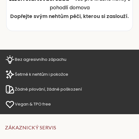
pohodlí domova
Dopřejte svým nehtům péči, kterou si zaslouží.
Bez agresivního zápachu
Šetrné k nehtům i pokožce
Žádné pilování, žádné poškození
Vegan & TPO free
ZÁKAZNICKÝ SERVIS