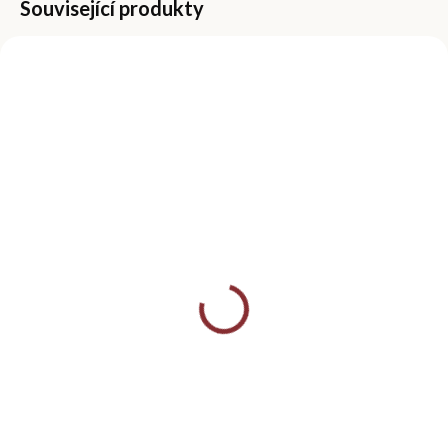
Související produkty
SKLADEM
(>5 KS)
Vyživující olej na
nehtovou kůžičku -
Hrozno
349 Kč
Do košíku
Vyživující olej na nehtovou
kůžičku s vůní hroznu. Olej
intenzivně hydratuje,