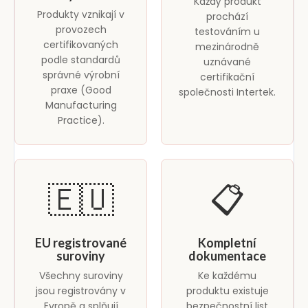
Každý produkt
Produkty vznikají v
prochází
provozech
testováním u
certifikovaných
mezinárodně
podle standardů
uznávané
správné výrobní
certifikační
praxe (Good
společnosti Intertek.
Manufacturing
Practice).
🇪🇺
📋
EU registrované
Kompletní
suroviny
dokumentace
Všechny suroviny
Ke každému
jsou registrovány v
produktu existuje
Evropě a splňují
bezpečnostní list