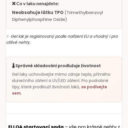
❌ Co v laku nenajdete:
Neobsahuje látku TPO
(Trimethylbenzoyl
Diphenylphosphine Oxide)
✨ Gel lak je registrovaný podle nařízení EU a vhodný i pro
citlivé nehty.
🌡️ Správné skladování prodlužuje životnost
Gel laky uchovávejte mimo zdroje tepla, přímého
slunečního záření a UV/LED záření. Pro podrobné
tipy, které prodlouží životnost laků,
se podívejte
sem
.
ELLOA startovací sada
– vše pro krásné nehty z