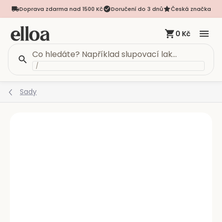
Doprava zdarma nad 1500 Kč
Doručení do 3 dnů
Česká značka
0 Kč
/
Přejít
Sady
na
obsah
Podrobnosti hodnocení
Neohodnoceno
VÍCE VARIANT