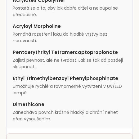
Acrylates Copolymer
Postará se o to, aby lak dobře držel a neloupal se
předčasně.
Acryloyl Morpholine
Pomáhá rozetření laku do hladké vrstvy bez
nerovností.
Pentaerythrityl Tetramercaptopropionate
Zajistí pevnost, ale ne tvrdost. Lak se tak dá později
sloupnout.
Ethyl Trimethylbenzoyl Phenylphosphinate
Umožňuje rychlé a rovnoměrné vytvrzení v UV/LED
lampě.
Dimethicone
Zanechává povrch krásně hladký a chrání nehet
před vysoušením.