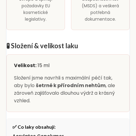
požadavky EU
(MSDS) a veškerá
kosmetické
potřebná
legislativy.
dokumentace.
🧪 Složení & velikost laku
Velikost:
15 ml
Složení jsme navrhli s maximální péčí tak,
aby bylo
šetrné k přírodním nehtům
, ale
zároveň zajišťovalo dlouhou výdrž a krásný
vzhled.
✅ Co laky obsahují: