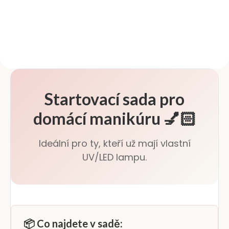
zjemňuje a regeneruje
suchou či popraskanou kůži
kolem nehtů. Pravidelné
používání pomáhá...
Startovací sada pro
domácí manikúru 💅🏻
Ideální pro ty, kteří už mají vlastní
UV/LED lampu.
📦 Co najdete v sadě: